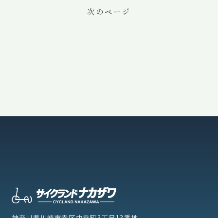
次のページ
投
稿
の
ペ
ー
ジ
送
り
神奈川県川崎市幸区中幸町3丁目13番地