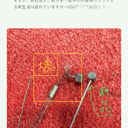
ますが、新社会人、新入学・進学のの皆様ワクワクす
る新生活は送れていますか〜(((o(*ﾟ▽ﾟ*)o)))！！ さ
て、自転車を買った後…