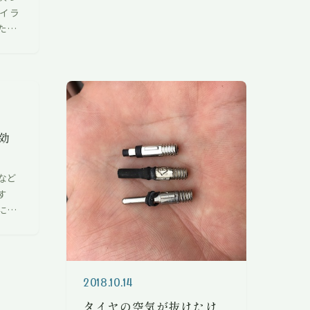
レイラ
行き先変更して観音崎へ。 天気
たこ
が良くて…
イク
修理
かり
効
など
す
にい
片効
ーキ
っつ
2018.10.14
タイヤの空気が抜けたけ