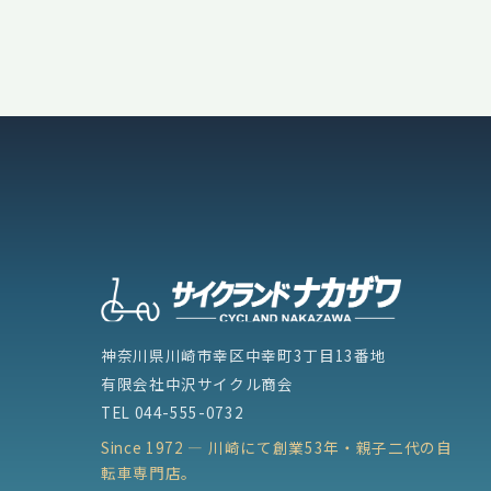
の
ペ
ー
ジ
送
り
神奈川県川崎市幸区中幸町3丁目13番地
有限会社中沢サイクル商会
TEL
044-555-0732
Since 1972 — 川崎にて創業53年・親子二代の自
転車専門店。