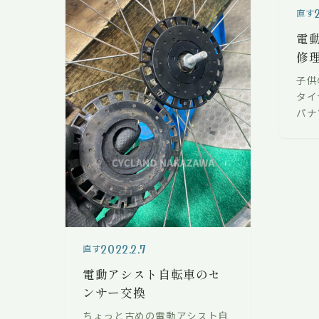
直す
電
修理
子供
タイ
パナ
おう
全確
もら
依頼
2022.2.7
直す
電動アシスト自転車のセ
ンサー交換
ちょっと古めの電動アシスト自