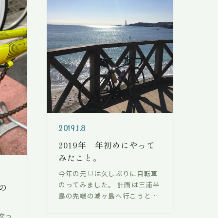
2019.1.8
2019年 年初めにやって
みたこと。
今年の元旦は久しぶりに自転車
のってみました。 計画は三浦半
の
島の先端の城ヶ島へ行こうと考
えていたのですが、ちょっと寝
吹っ
坊したもんで・・・走りながら