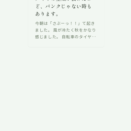
ど、パンクじゃない時も
あります。
今朝は「さぶーっ！！」て起き
ました。 風が冷たく秋をかなり
感じました。 自転車のタイヤ・
チューブに穴が空いて空気が抜
けた状態を「パンク」と呼んで
いますが、別な理由で空気が抜
けること…