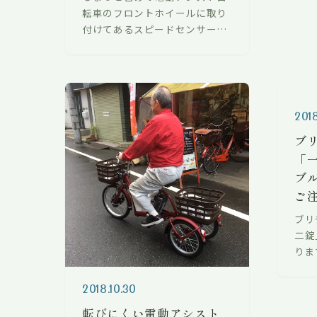
転車のフロントホイールに取り
付けてあるスピードセンサーを
交換しました。 左側が壊れてし
まったもの。 センターリングを
してくれる小物が割れてしま
い、走行中…
2018
ブ
「
ブ
ご
ブリ
二錠
りま
ーク
動し
2018.10.30
様に
転びにくい電動アシスト
った