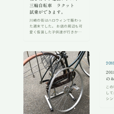
三輪自転車 ラクット
試乗ができます。
川崎の街はハロウィンで賑わっ
た週末でした。 お店の周辺も可
愛く仮装した子供達が行きかっ
ていました。 今月はご来店のち
びっ子におまけをさしあげてま
す。 当店をご利用のお客様でお
年を召…
2018
20
の
この
して
シン
す。
店に