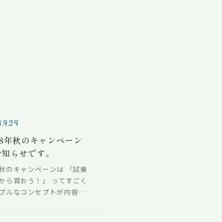
.9.29
18年秋のキャンペーン
お知らせです。
秋のキャンペーンは 「試乗
から買おう！」 ってすごく
プルなコンセプトが内容で
 家からお店まで遠い方、お
来るのが面倒な方には出張