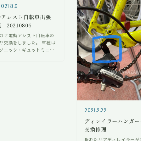
2021.8.6
動アシスト自転車出張
 20210806
のせ電動アシスト自転車の
ヤ交換をしました。 車種は
ソニック・ギュットミニ。
ちの前の道路上ですが、安
認の上手短に作業をさせて
いました。 パンク修理のご
で…
2021.2.22
ディレイラーハンガー
交換修理
折れたリアディレイラーが