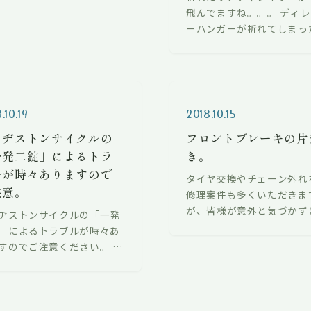
飛んでますね。。。 ディ
ーハンガーが折れてしまっ
とが原因です。 スポーツバ
ではよくある修理ですが、
が終わるまで少し時間がか
ます。 …
.10.19
2018.10.15
リヂストンサイクルの
フロントブレーキの片
一発二錠」によるトラ
き。
ルが時々ありますので
タイヤ交換やチェーン外れ
注意。
修理案件も多くいただきま
が、皆様が意外と気づかず
ヂストンサイクルの「一発
るのがフロントブレーキの
」によるトラブルが時々あ
きです。 これは右側のブレ
すのでご注意ください。 サ
シューがリムにピタッとく
ル錠とハンドルロックが連
いてますね。…
たタイプの鍵で下の写真の
窓の辺りが割れているしま
もの。…