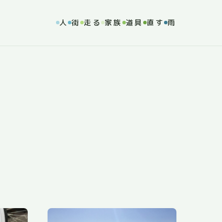
人
街
走る
家族
道具
直す
雨