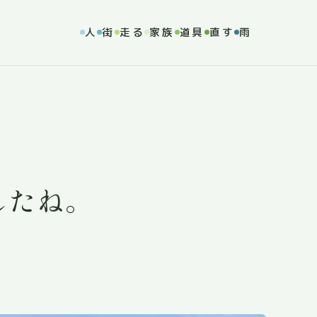
人
街
走る
家族
道具
直す
雨
したね。