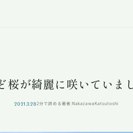
ど桜が綺麗に咲いていま
2021.3.28
2分で読める
著者:NakazawaKatsutoshi