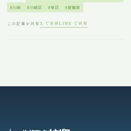
#川崎
#川崎区
#幸区
#避難車
X で共有
LINE で共有
この記事を共有