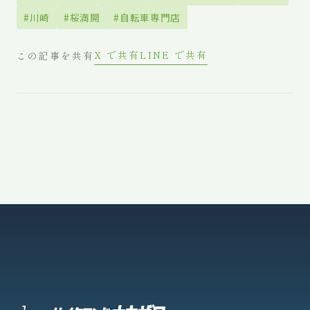
#川崎
#桜満開
#自転車専門店
X で共有
LINE で共有
この記事を共有