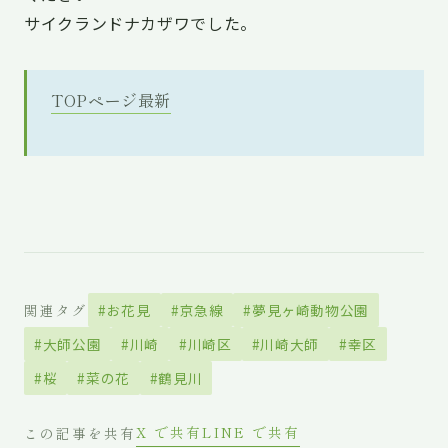
サイクランドナカザワでした。
TOPページ最新
関連タグ
#お花見
#京急線
#夢見ヶ崎動物公園
#大師公園
#川崎
#川崎区
#川崎大師
#幸区
#桜
#菜の花
#鶴見川
X で共有
LINE で共有
この記事を共有