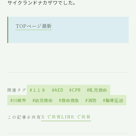
サイクランドナカザワでした。
TOPページ最新
関連タグ
#１１９
#AED
#CPR
#乳児救命
#川崎市
#幼児救命
#救命救急
#消防
#胸骨圧迫
X で共有
LINE で共有
この記事を共有