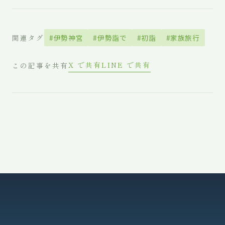
関連タグ
#伊勢神宮
#伊勢詣で
#初詣
#家族旅行
X で共有
LINE で共有
この記事を共有