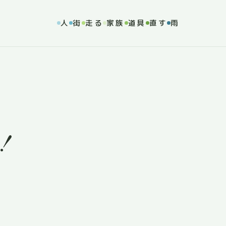
人
街
走る
家族
道具
直す
雨
！