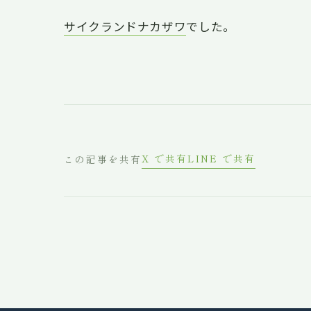
サイクランドナカザワ
でした。
X で共有
LINE で共有
この記事を共有