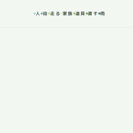
人
街
走る
家族
道具
直す
雨
Y