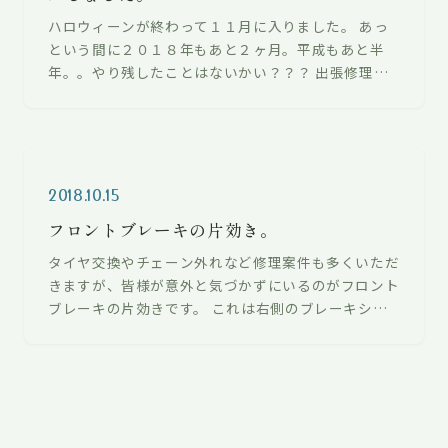
ハロウィーンが終わって１１月に入りました。 あっ
という間に２０１８年もあと２ヶ月。平成もあと半
年。。やり残したことはないかい？？？ 出張修理の
タイヤ交換。 しまいこんでいたMTBを…
2018.10.15
フロントブレーキの片効き。
タイヤ交換やチェーン外れなど修理案件も多くいただ
きますが、皆様が意外と気づかずにいるのがフロント
ブレーキの片効きです。 これは右側のブレーキシュ
ーがリムにピタッとくっついてますね。…