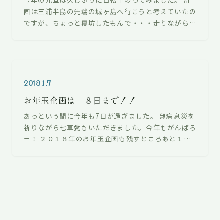
画は三浦半島の先端の城ヶ島へ行こうと考えていたの
ですが、ちょっと寝坊したもんで・・・走りながら行
き先変更して観音崎へ。 天気が良くて…
2018.1.7
お年玉企画は ８日まで！！
あっという間に今年も7日が過ぎました。 無病息災を
祈りながら七草粥もいただきました。今年もがんばろ
ー！ ２０１８年のお年玉企画も残すところあと１
日！！ ８日まではお買い得車がさらに…