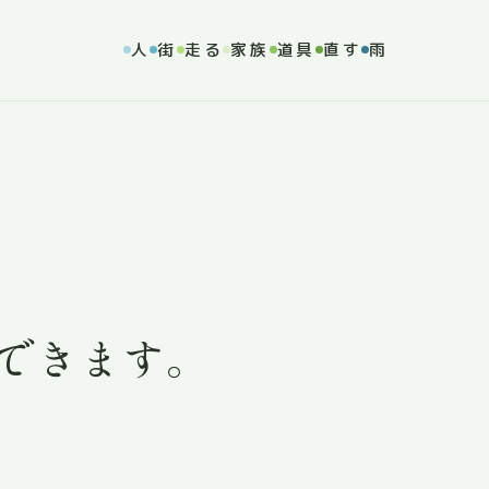
人
街
走る
家族
道具
直す
雨
できます。