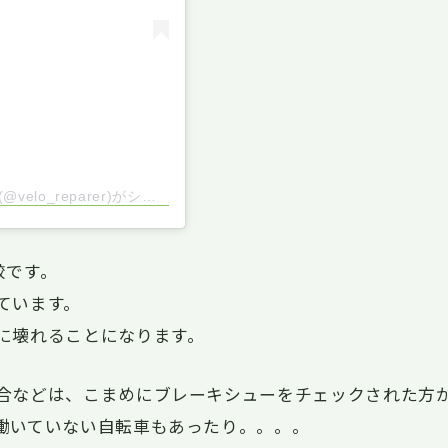
川崎横浜 出張自転車修理 サイクランドナカザワ(@velo_reparer)がシェアした投稿
較です。
ています。
に壊れることになります。
合などは、こまめにブレーキシューをチェックされた方
働いていない自転車もあったり。。。。