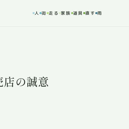
人
街
走る
家族
道具
直す
雨
売店の誠意