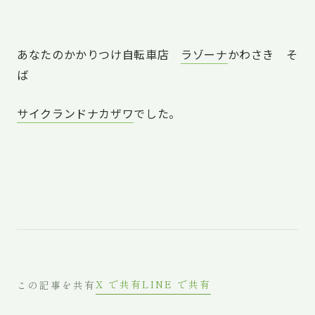
あなたのかかりつけ自転車店
ラゾーナ
かわさき そ
ば
サイクランドナカザワ
でした。
X で共有
LINE で共有
この記事を共有