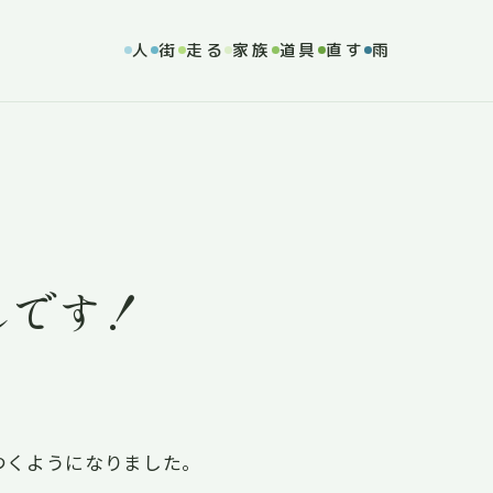
人
街
走る
家族
道具
直す
雨
しです！
つくようになりました。