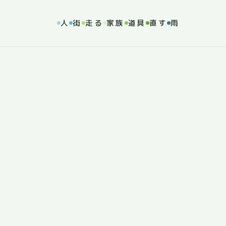
人
街
走る
家族
道具
直す
雨