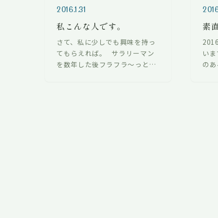
2016.1.31
2016
私こんな人です。
素
さて、私に少しでも興味を持っ
20
てもらえれば。 サラリーマン
いま
を数年した後フラフラ〜っと。
のあ
フラフラ〜って何よ？？
ます
・・・初めての一人旅へ。。。
と感
行き先は→ → →アフリ
うと
カ！ …
投
稿
の