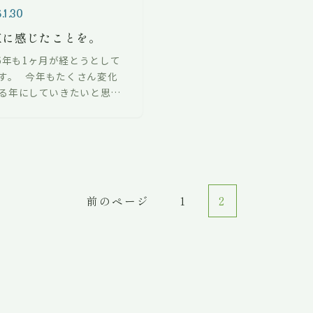
.1.30
直に感じたことを。
16年も1ヶ月が経とうとして
す。 今年もたくさん変化
る年にしていきたいと思い
！ このブログは思ったこ
じたことをそのままに書こ
思います。 仕事も遊…
前のページ
1
2